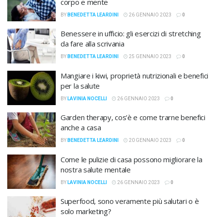
corpo e mente
BY
BENEDETTA LEARDINI
26 GENNAIO 2023
0
Benessere in ufficio: gli esercizi di stretching
da fare alla scrivania
BY
BENEDETTA LEARDINI
25 GENNAIO 2023
0
Mangiare i kiwi, proprietà nutrizionali e benefici
per la salute
BY
LAVINIA NOCELLI
26 GENNAIO 2023
0
Garden therapy, cos’è e come trarne benefici
anche a casa
BY
BENEDETTA LEARDINI
20 GENNAIO 2023
0
Come le pulizie di casa possono migliorare la
nostra salute mentale
BY
LAVINIA NOCELLI
26 GENNAIO 2023
0
Superfood, sono veramente più salutari o è
solo marketing?