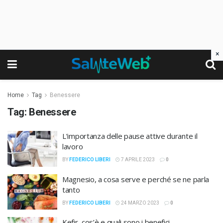
×
Home
Tag
Benessere
Tag:
Benessere
L’importanza delle pause attive durante il
lavoro
BY
FEDERICO LIBERI
7 APRILE 2023
0
Magnesio, a cosa serve e perché se ne parla
tanto
BY
FEDERICO LIBERI
24 MARZO 2023
0
Kefir, cos’è e quali sono i benefici