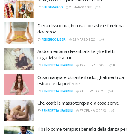
BY
BLU DI MARCO
23 MARZO 2023
0
Dieta dissociata, in cosa consiste e funziona
davvero?
BY
FEDERICO LIBERI
22 MARZO 2023
0
Addormentarsi davanti alla tv: gli effetti
negativi sul sonno
BY
BENEDETTA LEARDINI
12 FEBBRAIO 2023
0
Cosa mangiare durante il ciclo: gli alimenti da
evitare e da preferire
BY
BENEDETTA LEARDINI
2 FEBBRAIO 2023
0
Che cos’è la massoterapia e a cosa serve
BY
BENEDETTA LEARDINI
27 GENNAIO 2023
0
Il ballo come terapia: i benefici della danza per