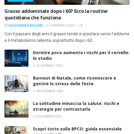
Grasso addominale dopo i 60? Ecco la routine
quotidiana che funziona
BY
ALESSANDRO BOLZANI
3 FEBBRAIO 2026
0
Con il passare degli anni il grasso tende a spostarsi verso l’addome
e il metabolismo rallenta, soprattutto dopo i 60....
Dormire poco aumenta i rischi per il cervello:
lo studio
25 GENNAIO 2026
Burnout di Natale, come riconoscere e
gestire lo stress delle feste
18 DICEMBRE 2025
La solitudine minaccia la salute: rischi e
strategie per contrastarla
5 DICEMBRE 2025
Scopri tutto sulla BPCO: guida essenziale