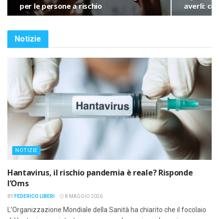
per le persone a rischio
averli: co
Notizie
NOTIZIE
Hantavirus, il rischio pandemia è reale? Risponde
l’Oms
BY
FEDERICO LIBERI
8 MAGGIO 2026
L’Organizzazione Mondiale della Sanità ha chiarito che il focolaio