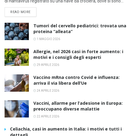
di Hantavirus registrato su una nave da crociera, dove si sono...
DETAILS
READ MORE
Tumori del cervello pediatrici: trovata una
proteina “alleata”
1 MAGGIO 2026
Allergie, nel 2026 casi in forte aumento: i
motivi e i consigli degli esperti
29 APRILE 2026
Vaccino mRna contro Covid e influenza:
arriva il via libera dell’Ue
24 APRILE 2026
Vaccini, allarme per l’adesione in Europa:
preoccupano diverse malattie
22 APRILE 2026
Celiachia, casi in aumento in Italia: i motivi e tutti i
dettagli