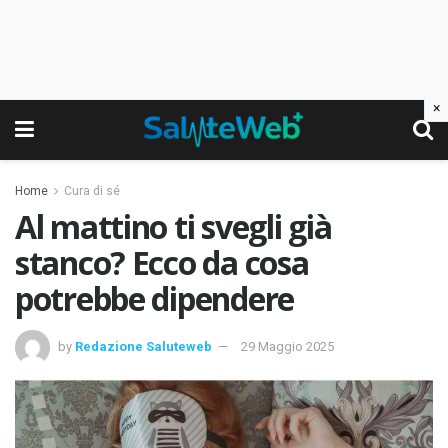
×
Home
Cura di sé
Al mattino ti svegli già
stanco? Ecco da cosa
potrebbe dipendere
by
Redazione Saluteweb
29 Maggio 2025