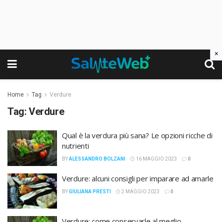
×
Home
Tag
Verdure
Tag:
Verdure
Qual è la verdura più sana? Le opzioni ricche di
nutrienti
BY
ALESSANDRO BOLZANI
16 MAGGIO 2023
0
Verdure: alcuni consigli per imparare ad amarle
BY
GIULIANA PRESTI
2 MAGGIO 2023
0
Verdure: come conservarle al meglio