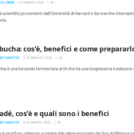
CO LIBERI
9 MARZO 2026
0
i scientifici provenienti dall’Università di Harvard e da ricerche interna
a, ...
ucha: cos’è, benefici e come prepararl
 DE SANCTIS
25 MAGGIO 2023
0
cha è una bevanda fermentata al tè che ha una lunghissima tradizione all
dé, cos’è e quali sono i benefici
 DE SANCTIS
24 MARZO 2023
0
è è un infuso ottenuto a partire dal calice essiccato dei fiori di Hibiscu