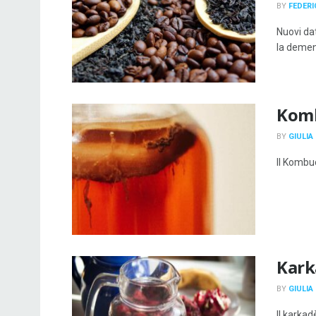
BY
FEDERI
Nuovi dat
la demenz
Komb
BY
GIULIA
Il Kombu
Karka
BY
GIULIA
Il karkad