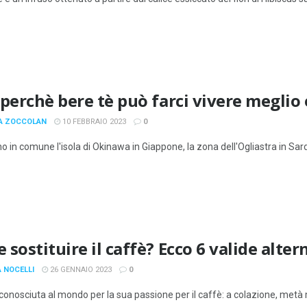
 perchè bere tè può farci vivere meglio 
A ZOCCOLAN
10 FEBBRAIO 2023
0
 in comune l'isola di Okinawa in Giappone, la zona dell'Ogliastra in Sardeg
sostituire il caffè? Ecco 6 valide alter
A NOCELLI
26 GENNAIO 2023
0
è conosciuta al mondo per la sua passione per il caffè: a colazione, metà 