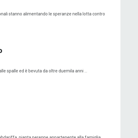
zionali stanno alimentando le speranze nella lotta contro
o
e spalle ed è bevuta da oltre duemila anni ...
s sabdariffa, pianta perenne appartenente alla famiglia