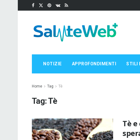
NOTIZIE
APPROFONDIMENTI
STILI 
Home
Tag
Tè
Tag:
Tè
Tè e
sper