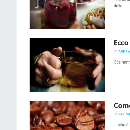
delle ...
Ecco
BY
ANDRE
Cos'hanno
Come 
BY
LAVINI
L’Italia 