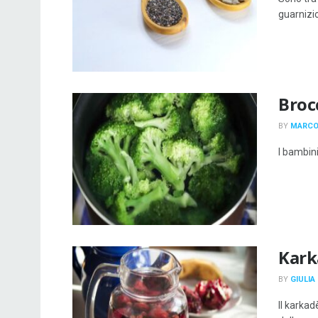
guarnizio
Broc
BY
MARCO
I bambini
Karka
BY
GIULIA
Il karkad