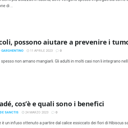
ne di ...
coli, possono aiutare a prevenire i tum
 GARGHENTINO
11 APRILE 2023
0
 spesso non amano mangiarli. Gli adulti in molti casi non li integrano nella 
dé, cos’è e quali sono i benefici
 DE SANCTIS
24 MARZO 2023
0
è è un infuso ottenuto a partire dal calice essiccato dei fiori di Hibiscu