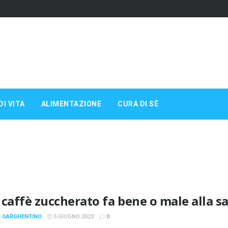
DI VITA
ALIMENTAZIONE
CURA DI SÉ
 caffè zuccherato fa bene o male alla s
 GARGHENTINO
5 GIUGNO 2023
0