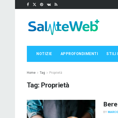
NOTIZIE
APPROFONDIMENTI
STILI 
Home
Tag
Proprietà
Tag:
Proprietà
Bere
BY
MARCO