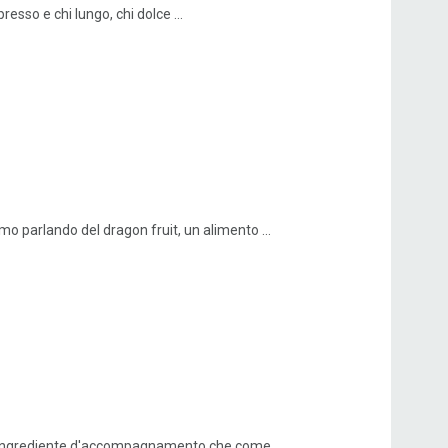
resso e chi lungo, chi dolce ...
amo parlando del dragon fruit, un alimento ...
ome ingrediente d'accompagnamento che come