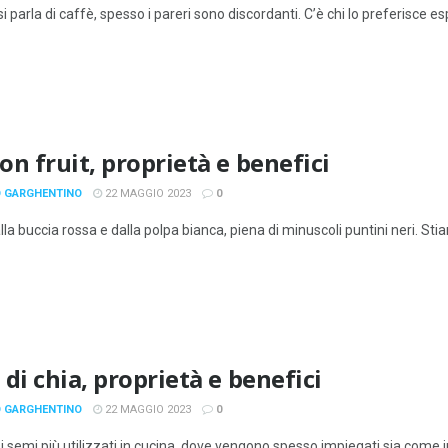
 parla di caffè, spesso i pareri sono discordanti. C’è chi lo preferisce esp
on fruit, proprietà e benefici
 GARGHENTINO
22 MAGGIO 2023
0
lla buccia rossa e dalla polpa bianca, piena di minuscoli puntini neri. Sti
di chia, proprietà e benefici
 GARGHENTINO
22 MAGGIO 2023
0
 i semi più utilizzati in cucina, dove vengono spesso impiegati sia c