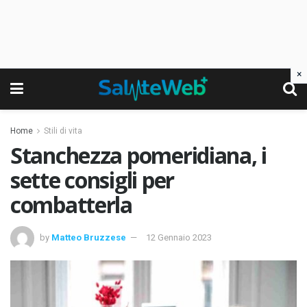
×
Home
Stili di vita
Stanchezza pomeridiana, i
sette consigli per
combatterla
by
Matteo Bruzzese
12 Gennaio 2023