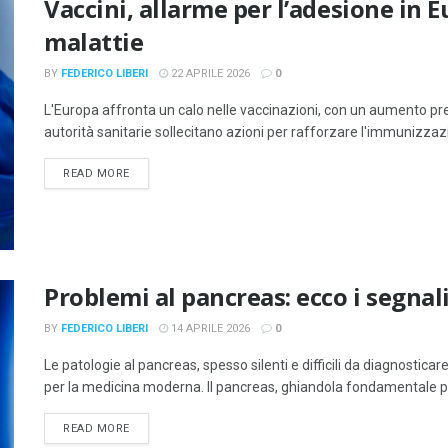
Vaccini, allarme per l’adesione in 
malattie
BY
FEDERICO LIBERI
22 APRILE 2026
0
L'Europa affronta un calo nelle vaccinazioni, con un aumento pr
autorità sanitarie sollecitano azioni per rafforzare l'immunizza
DETAILS
READ MORE
Problemi al pancreas: ecco i segnal
BY
FEDERICO LIBERI
14 APRILE 2026
0
Le patologie al pancreas, spesso silenti e difficili da diagnostic
per la medicina moderna. Il pancreas, ghiandola fondamentale per 
DETAILS
READ MORE