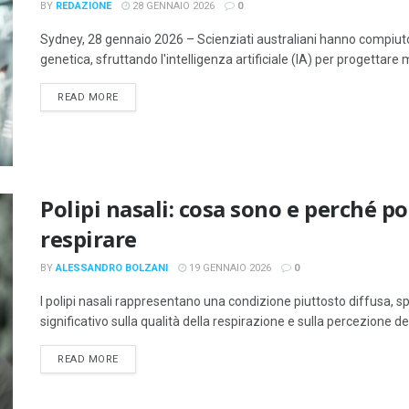
BY
REDAZIONE
28 GENNAIO 2026
0
Sydney, 28 gennaio 2026 – Scienziati australiani hanno compiut
genetica, sfruttando l'intelligenza artificiale (IA) per progettare
DETAILS
READ MORE
Polipi nasali: cosa sono e perché p
respirare
BY
ALESSANDRO BOLZANI
19 GENNAIO 2026
0
I polipi nasali rappresentano una condizione piuttosto diffusa, 
significativo sulla qualità della respirazione e sulla percezione deg
DETAILS
READ MORE