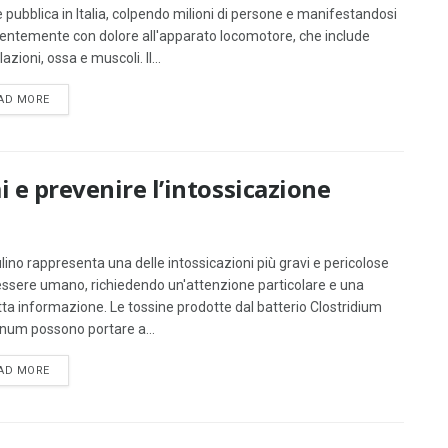
e pubblica in Italia, colpendo milioni di persone e manifestandosi
entemente con dolore all'apparato locomotore, che include
lazioni, ossa e muscoli. Il...
DETAILS
AD MORE
i e prevenire l’intossicazione
ulino rappresenta una delle intossicazioni più gravi e pericolose
’essere umano, richiedendo un'attenzione particolare e una
tta informazione. Le tossine prodotte dal batterio Clostridium
inum possono portare a...
DETAILS
AD MORE