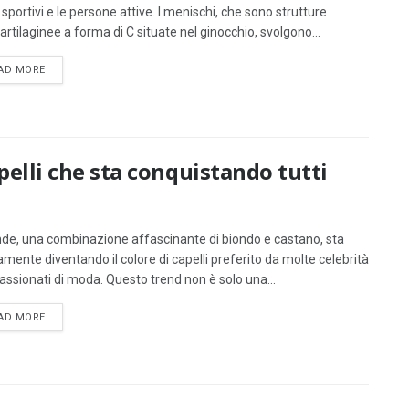
i sportivi e le persone attive. I menischi, che sono strutture
artilaginee a forma di C situate nel ginocchio, svolgono...
DETAILS
AD MORE
capelli che sta conquistando tutti
onde, una combinazione affascinante di biondo e castano, sta
amente diventando il colore di capelli preferito da molte celebrità
assionati di moda. Questo trend non è solo una...
DETAILS
AD MORE