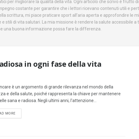
tici per migliorare la qualità della vita. Ogni articolo che scrivo è frutto d
mpegno costante per garantire che i lettori ricevano contenuti utili e pert
 scrittura, mi piace praticare sport all’aria aperta e approfondire le m
stili di vita salutari. La mia missione è rendere la salute accessibile a t
 una buona informazione possa fare la differenza.
radiosa in ogni fase della vita
incare è un argomento di grande rilevanza nel mondo della
zza e della salute, poiché rappresenta la chiave per mantenere
lle sana e radiosa. Negli ultimi anni, l'attenzione...
DETAILS
AD MORE