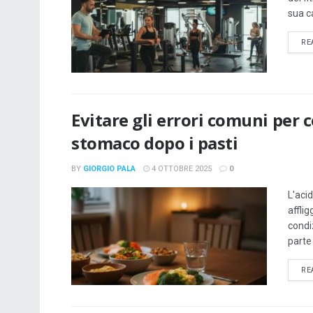
sua ca
RE
Evitare gli errori comuni per c
stomaco dopo i pasti
BY
GIORGIO PALA
4 OTTOBRE 2025
0
L'aci
affli
condi
parte 
RE