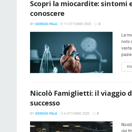
Scopri la miocardite: sintomi 
conoscere
BY
GIORGIO PALA
11 OTTOBRE 2025
0
La mi
noto 
vasta
pazien
RE
Nicolò Famiglietti: il viaggio 
successo
BY
GIORGIO PALA
6 OTTOBRE 2025
0
Nicol
del f