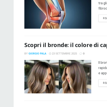
tra gl
fibroc
RE
Scopri il bronde: il colore di 
BY
GIORGIO PALA
23 SETTEMBRE 2025
0
Il br
rapid
e app
RE