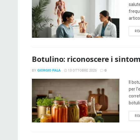
salut
frequ
artico
RE
Botulino: riconoscere i sintom
BY
GIORGIO PALA
13 OTTOBRE 2025
0
Il bot
per l
corre
botul
RE