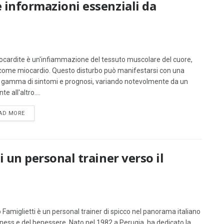
e informazioni essenziali da
ocardite è un'infiammazione del tessuto muscolare del cuore,
come miocardio. Questo disturbo può manifestarsi con una
 gamma di sintomi e prognosi, variando notevolmente da un
te all'altro....
DETAILS
AD MORE
di un personal trainer verso il
ò Famiglietti è un personal trainer di spicco nel panorama italiano
itness e del benessere. Nato nel 1982 a Perugia, ha dedicato la