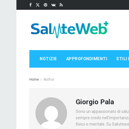
NOTIZIE
APPROFONDIMENTI
STILI 
Home
Author
Giorgio Pala
Sono un appassionato di salut
sempre credo nell'importanza
fisico e mentale. Su Saluteweb