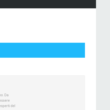
mo. Da
nessere
esperti del