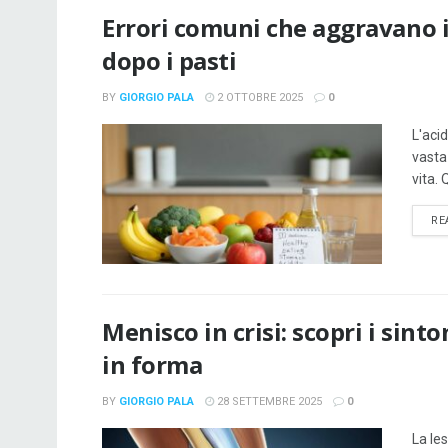
Errori comuni che aggravano il
dopo i pasti
BY
GIORGIO PALA
2 OTTOBRE 2025
0
L'aci
vasta
vita.
RE
Menisco in crisi: scopri i sint
in forma
BY
GIORGIO PALA
28 SETTEMBRE 2025
0
La le