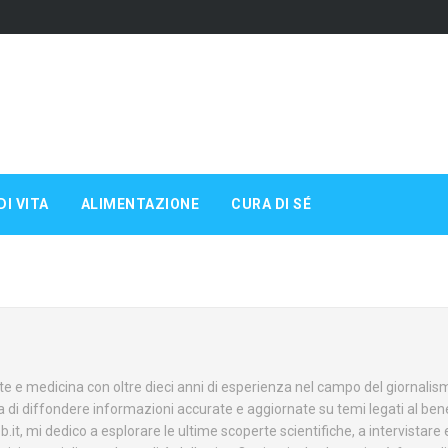
DI VITA
ALIMENTAZIONE
CURA DI SÉ
e e medicina con oltre dieci anni di esperienza nel campo del giornalis
 di diffondere informazioni accurate e aggiornate su temi legati al be
.it, mi dedico a esplorare le ultime scoperte scientifiche, a intervistare 