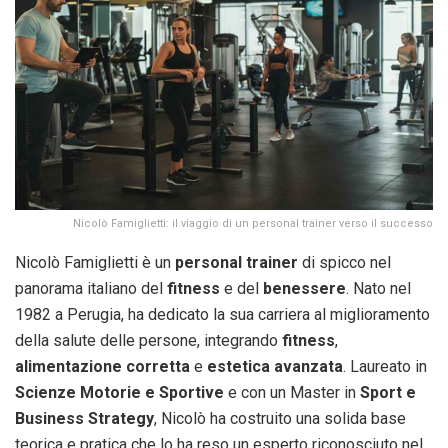
Nicolò Famiglietti: il viaggio di un personal trainer verso il successo
Nicolò Famiglietti è un
personal trainer
di spicco nel
panorama italiano del
fitness
e del
benessere
. Nato nel
1982 a Perugia, ha dedicato la sua carriera al miglioramento
della salute delle persone, integrando
fitness
,
alimentazione corretta
e
estetica avanzata
. Laureato in
Scienze Motorie e Sportive
e con un Master in
Sport e
Business Strategy
, Nicolò ha costruito una solida base
teorica e pratica che lo ha reso un esperto riconosciuto nel