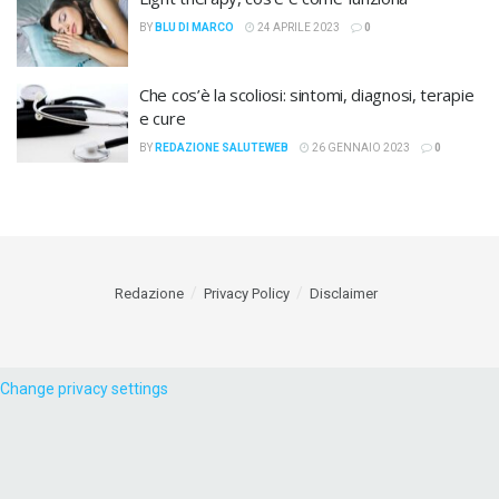
BY
BLU DI MARCO
24 APRILE 2023
0
Che cos’è la scoliosi: sintomi, diagnosi, terapie
e cure
BY
REDAZIONE SALUTEWEB
26 GENNAIO 2023
0
Redazione
Privacy Policy
Disclaimer
Change privacy settings