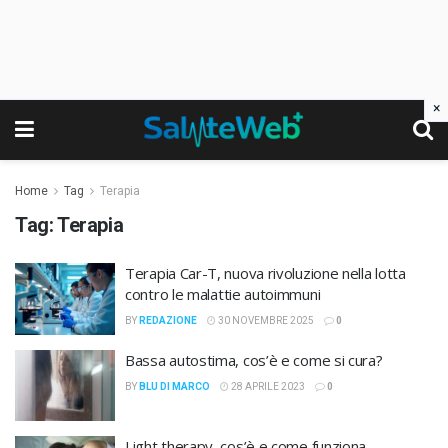
×
Home
Tag
Terapia
Tag:
Terapia
Terapia Car-T, nuova rivoluzione nella lotta
contro le malattie autoimmuni
BY
REDAZIONE
30 NOVEMBRE 2025
0
Bassa autostima, cos’è e come si cura?
BY
BLU DI MARCO
28 APRILE 2023
0
Light therapy, cos’è e come funziona