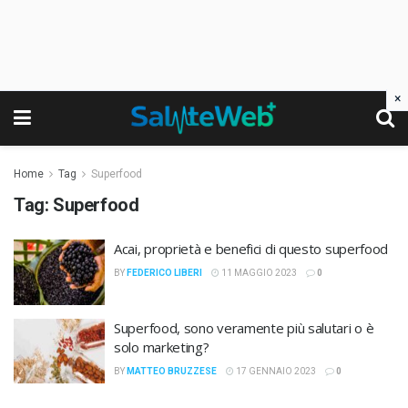
×
Home
Tag
Superfood
Tag:
Superfood
Acai, proprietà e benefici di questo superfood
BY
FEDERICO LIBERI
11 MAGGIO 2023
0
Superfood, sono veramente più salutari o è
solo marketing?
BY
MATTEO BRUZZESE
17 GENNAIO 2023
0