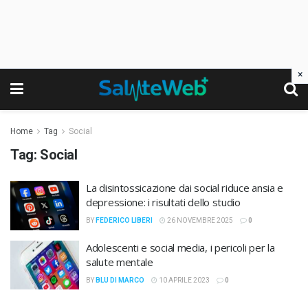
×
Home
Tag
Social
Tag:
Social
La disintossicazione dai social riduce ansia e
depressione: i risultati dello studio
BY
FEDERICO LIBERI
26 NOVEMBRE 2025
0
Adolescenti e social media, i pericoli per la
salute mentale
BY
BLU DI MARCO
10 APRILE 2023
0