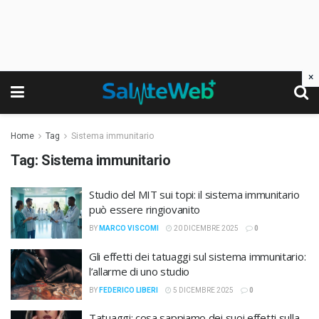
×
Home
Tag
Sistema immunitario
Tag:
Sistema immunitario
Studio del MIT sui topi: il sistema immunitario
può essere ringiovanito
BY
MARCO VISCOMI
20 DICEMBRE 2025
0
Gli effetti dei tatuaggi sul sistema immunitario:
l’allarme di uno studio
BY
FEDERICO LIBERI
5 DICEMBRE 2025
0
Tatuaggi: cosa sappiamo dei suoi effetti sulla