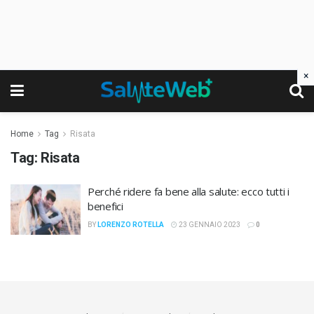
×
Home
Tag
Risata
Tag:
Risata
Perché ridere fa bene alla salute: ecco tutti i
benefici
BY
LORENZO ROTELLA
23 GENNAIO 2023
0