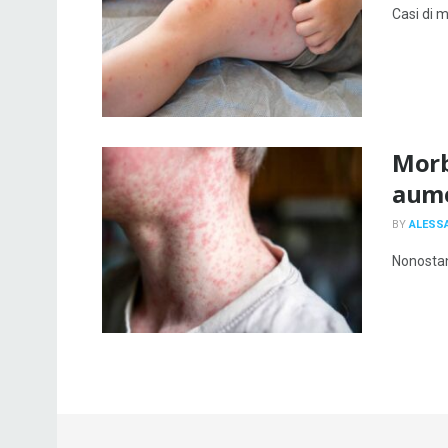
Casi di m
Morbi
aum
BY
ALESS
Nonostant