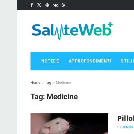
NOTIZIE
APPROFONDIMENTI
STILI 
Home
Tag
Medicine
Tag:
Medicine
Pillo
BY
JENNIF