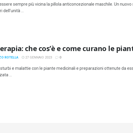
ssere sempre più vicina la pillola anticoncezionale maschile. Un nuovo 
i dell'unità ...
terapia: che cos’è e come curano le pian
ZO ROTELLA
27 GENNAIO 2023
0
sturbi e malattie con le piante medicinali e preparazioni ottenute da es
zata ...