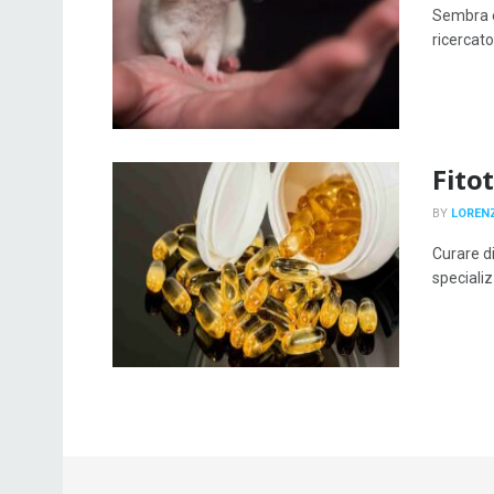
Sembra e
ricercator
Fito
BY
LOREN
Curare di
specializ