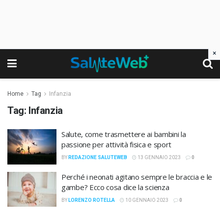
×
Home
Tag
Infanzia
Tag:
Infanzia
Salute, come trasmettere ai bambini la
passione per attività fisica e sport
BY
REDAZIONE SALUTEWEB
13 GENNAIO 2023
0
Perché i neonati agitano sempre le braccia e le
gambe? Ecco cosa dice la scienza
BY
LORENZO ROTELLA
10 GENNAIO 2023
0