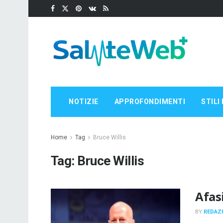
NOTIZIE
APPROFONDIMENTI
STILI 
Home
Tag
Bruce Willis
Tag:
Bruce Willis
Afasi
BY
REDAZ