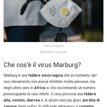
Foto | Unsplash
@Ashkan Forouzani
Che cos’è il virus Marburg?
Marburg è una
febbre emorragica
che al momento del
suo rilevamento non aveva infettato molte persone, ma
negli ultimi anni in
Africa
si sta riscontrando un numero
preoccupante di casi infetti. Il virus provoca una
febbre
alta, vomito, diarrea
e, in alcuni casi più gravi,
perdita di
sangue
dagli orifizi. Si diffonde attraverso il
contatto