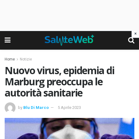
×
Home
Notizie
Nuovo virus, epidemia di
Marburg preoccupa le
autorità sanitarie
by
Blu Di Marco
5 Aprile 2023