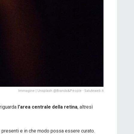
Immagine | Unsplash @Brands&People - Saluteweb.it
 riguarda
l’area centrale della retina
, altresì
mi presenti e in che modo possa essere curato.