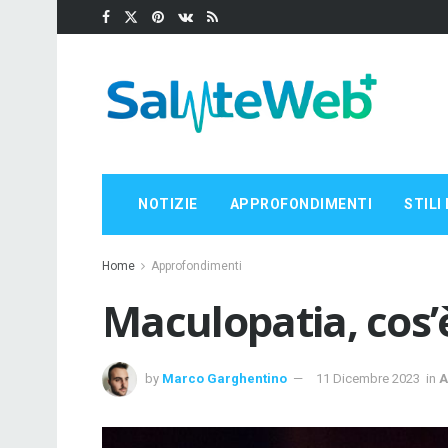
NOTIZIE
APPROFONDIMENTI
STILI 
Home
Approfondimenti
Maculopatia, cos’
by
Marco Garghentino
11 Dicembre 2023
in
A