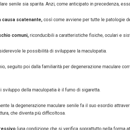
are senile sia sparita. Anzi, come anticipato in precedenza, essa
ua causa scatenante,
così come avviene per tutte le patologie d
rischio comuni,
riconducibili a caratteristiche fisiche, oculari e 
iderevole le possibilità di sviluppare la maculopatia.
schio, seguito poi dalla familiarità per degenerazione maculare cor
 sviluppo della maculopatia è il fumo di sigaretta.
mente la degenerazione maculare senile fa il suo esordio attravers
tura, che diventa più difficoltosa.
gressivo
(una condizione che si verifica soprattutto nella forma at