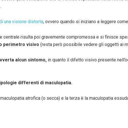
.
i una visione distorta
, ovvero quando si iniziano a leggere come 
one centrale risulta poi gravemente compromessa e si finisce spe
io perimetro
visivo
(resta però possibile vedere gli oggetti ai ma
vverta alcun sintomo,
in quanto il difetto visivo presente nell
tipologie differenti di maculopatia.
a maculopatia atrofica (o secca) e la terza è la maculopatia essu