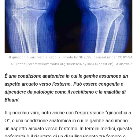
Il ginocchio varo visto ai raggi X | Photo by NP2025 licensed under CC BY-SA
4.0 (https://creativecommons.org/licenses/by-sa/4.0/deed.en) - Alanews.it
È una condizione anatomica in cui le gambe assumono un
aspetto arcuato verso l’esterno. Può essere congenita o
dipendere da patologie come il rachitismo e la malattia di
Blount
Il ginocchio varo, noto anche con l’espressione “ginocchia a
O”, è una condizione anatomica in cui le gambe assumono
un aspetto arcuato verso l’esterno. In termini medici, questa
deformità è il risultato di un disallineamento tra femore e