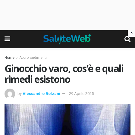
×
Home
Approfondimenti
Ginocchio varo, cos’è e quali
rimedi esistono
by
Alessandro Bolzani
29 Aprile 2025