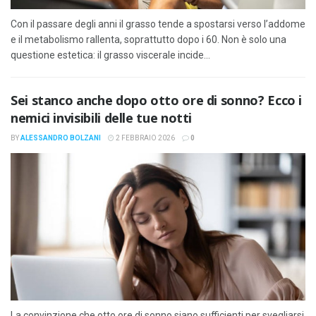
Con il passare degli anni il grasso tende a spostarsi verso l’addome
e il metabolismo rallenta, soprattutto dopo i 60. Non è solo una
questione estetica: il grasso viscerale incide...
Sei stanco anche dopo otto ore di sonno? Ecco i
nemici invisibili delle tue notti
BY
ALESSANDRO BOLZANI
2 FEBBRAIO 2026
0
La convinzione che otto ore di sonno siano sufficienti per svegliarsi