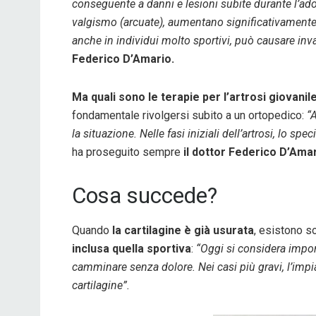
conseguente a danni e lesioni subite durante l’ad
valgismo (arcuate), aumentano significativamente il 
anche in individui molto sportivi, può causare inv
Federico D’Amario.
Ma quali sono le terapie per l’artrosi giovanil
fondamentale rivolgersi subito a un ortopedico:
“
la situazione. Nelle fasi iniziali dell’artrosi, lo sp
ha proseguito sempre
il dottor Federico D’Amar
Cosa succede?
Quando
la cartilagine è già usurata
, esistono so
inclusa quella sportiva
:
“Oggi si considera impor
camminare senza dolore. Nei casi più gravi, l’impia
cartilagine”.