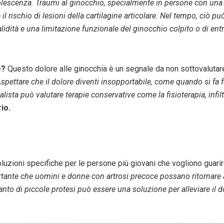
olescenza. Traumi al ginocchio, specialmente in persone con una s
rischio di lesioni della cartilagine articolare. Nel tempo, ciò può 
alidità e una limitazione funzionale del ginocchio colpito o di en
e?
Questo dolore alle ginocchia è un segnale da non sottovalutare
Aspettare che il dolore diventi insopportabile, come quando si fa f
ecialista può valutare terapie conservative come la fisioterapia, infil
io.
luzioni specifiche per le persone più giovani che vogliono guarire
tante che uomini e donne con artrosi precoce possano ritornare a
nto di piccole protesi può essere una soluzione per alleviare il do