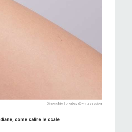
Ginocchio | pixabay @whitesession
tidiane, come salire le scale