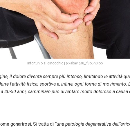
Infortunio al ginocchio | pixabay @u_if8o5n0ioo
gine, il dolore diventa sempre più intenso, limitando le attività quo
idurre l’attività fisica, sportiva e, infine, ogni forma di movimento.
ià a 40-50 anni, camminare può diventare molto doloroso a causa d
ome gonartrosi. Si tratta di
“una patologia degenerativa dell’arti