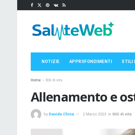
NOTIZIE
APPROFONDIMENTI
STILI 
Home
Stili di vita
Allenamento e os
by
Davide China
2 Marzo 2023
in
Stili di vita