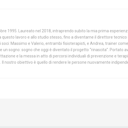
bre 1995. Laureato nel 2018, intraprendo subito la mia prima esperienza
questo lavoro e allo studio stesso, fino a diventarne il direttore tecnic
li soci: Massimo e Valerio, entrambi fisioterapisti, e Andrea, trainer co
e un sogno: sogno che oggi è diventato il progetto “rinascita”. Portato avan
tazione e la messa in atto di percorsi individuali di prevenzione e terap
 Il nostro obiettivo è quello di rendere le persone nuovamente indipende