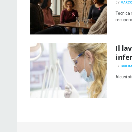
BY
MARCO
Tecnica 
recupero 
Il l
infe
BY
GIULIA
Alcuni st