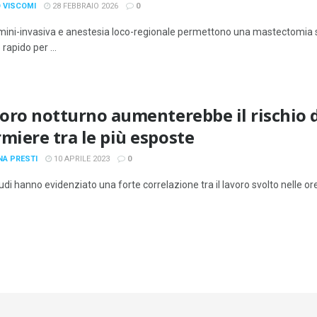
 VISCOMI
28 FEBBRAIO 2026
0
mini-invasiva e anestesia loco-regionale permettono una mastectomia senz
rapido per ...
avoro notturno aumenterebbe il rischio d
rmiere tra le più esposte
NA PRESTI
10 APRILE 2023
0
udi hanno evidenziato una forte correlazione tra il lavoro svolto nelle ore n