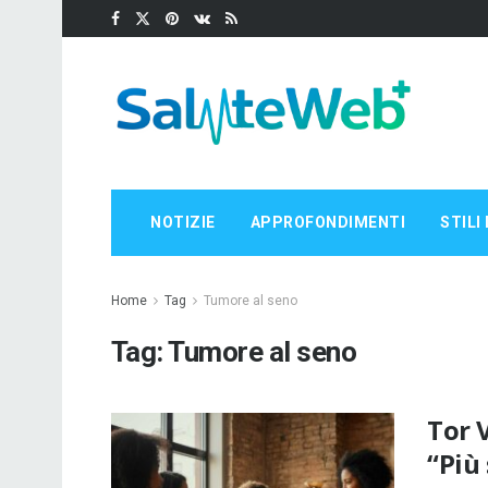
NOTIZIE
APPROFONDIMENTI
STILI 
Home
Tag
Tumore al seno
Tag:
Tumore al seno
Tor 
“Più 