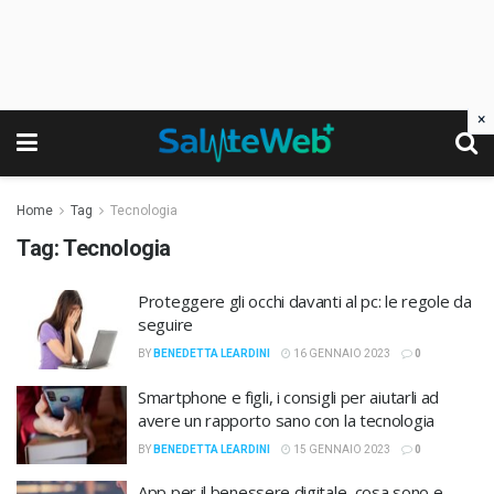
×
Home
Tag
Tecnologia
Tag:
Tecnologia
Proteggere gli occhi davanti al pc: le regole da
seguire
BY
BENEDETTA LEARDINI
16 GENNAIO 2023
0
Smartphone e figli, i consigli per aiutarli ad
avere un rapporto sano con la tecnologia
BY
BENEDETTA LEARDINI
15 GENNAIO 2023
0
App per il benessere digitale, cosa sono e