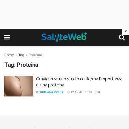
×
Home
Tag
Proteina
Tag:
Proteina
Gravidanza: uno studio conferma l’importanza
di una proteina
BY
GIULIANA PRESTI
12 APRILE 2023
0