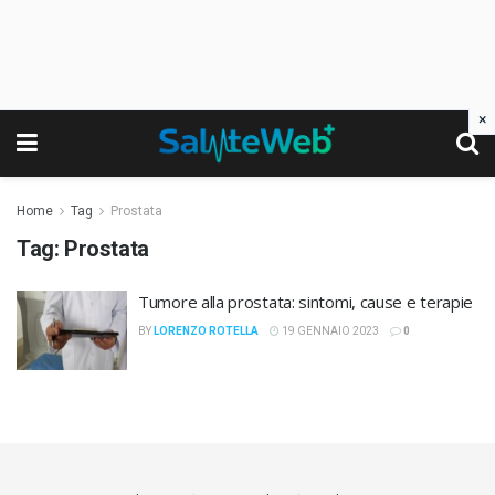
×
Home
Tag
Prostata
Tag:
Prostata
Tumore alla prostata: sintomi, cause e terapie
BY
LORENZO ROTELLA
19 GENNAIO 2023
0