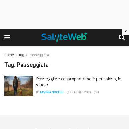
×
Home
Tag
Passeggiata
Tag:
Passeggiata
Passeggiare col proprio cane è pericoloso, lo
studio
BY
LAVINIA NOCELLI
27 APRILE 2023
0