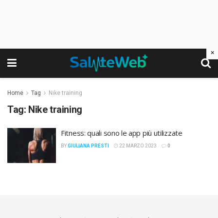
×
Home
Tag
Nike training
Tag:
Nike training
Fitness: quali sono le app più utilizzate
BY
GIULIANA PRESTI
22 MARZO 2023
0