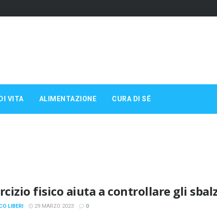
DI VITA
ALIMENTAZIONE
CURA DI SÉ
rcizio fisico aiuta a controllare gli sba
CO LIBERI
29 MARZO 2023
0