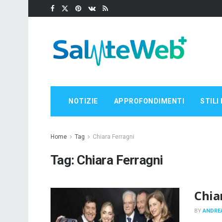
NOTIZIE
APPROFONDIMENTI
STILI 
Home
Tag
Chiara Ferragni
Tag:
Chiara Ferragni
Chia
BY
ANDRE