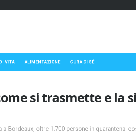
DI VITA
ALIMENTAZIONE
CURA DI SÉ
come si trasmette e la s
 a Bordeaux, oltre 1.700 persone in quarantena: cos’è