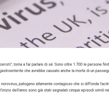
eristi”, torna a far parlare di sé. Sono oltre 1.700 le persone fin
gastroenterite che avrebbe causato anche la morte di un passeg
di norovirus, patogeno altamente contagioso che si diffonde facil
ll’inizio dell’anno sono già stati segnalati cinque episodi simili n