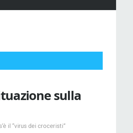
ituazione sulla
 il “virus dei croceristi”