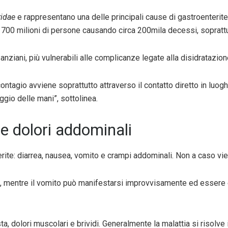
ridae
e rappresentano una delle principali cause di gastroenterit
 700 milioni di persone causando circa 200mila decessi, soprattut
ziani, più vulnerabili alle complicanze legate alla disidratazion
ontagio avviene soprattutto attraverso il contatto diretto in luogh
aggio delle mani”, sottolinea.
 e dolori addominali
erite: diarrea, nausea, vomito e crampi addominali. Non a caso vie
si, mentre il vomito può manifestarsi improvvisamente ed essere
, dolori muscolari e brividi. Generalmente la malattia si risolve 