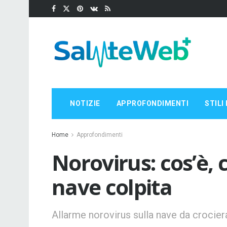
NOTIZIE
APPROFONDIMENTI
STILI 
Home
Approfondimenti
Norovirus: cos’è, 
nave colpita
Allarme norovirus sulla nave da crociera