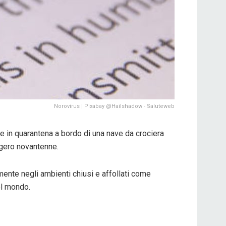
Norovirus | Pixabay @Hailshadow - Saluteweb
ite in quarantena a bordo di una nave da crociera
gero novantenne.
mente negli ambienti chiusi e affollati come
el mondo.