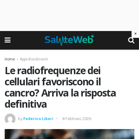
×
Home
Approfondimenti
Le radiofrequenze dei
cellulari favoriscono il
cancro? Arriva la risposta
definitiva
by
Federico Liberi
8 Febbraio 2026