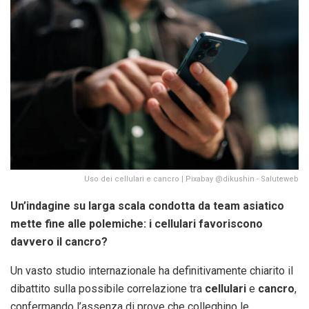
Uso dei cellulari e cancro | Pixabay @dikushin - Saluteweb
Un’indagine su larga scala condotta da team asiatico
mette fine alle polemiche: i cellulari favoriscono
davvero il cancro?
Un vasto studio internazionale ha definitivamente chiarito il
dibattito sulla possibile correlazione tra
cellulari
e
cancro
,
confermando l’assenza di prove che colleghino le