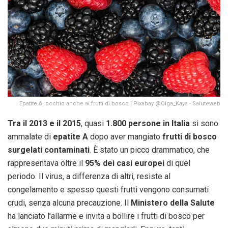
Epatite A, occhio anche ai frutti di bosco | Pixabay @Olga_Kaya - Saluteweb
Tra il 2013 e il 2015
, quasi
1.800 persone in Italia
si sono
ammalate di
epatite A
dopo aver mangiato
frutti di bosco
surgelati contaminati
. È stato un picco drammatico, che
rappresentava oltre il
95% dei casi europei
di quel
periodo. Il virus, a differenza di altri, resiste al
congelamento e spesso questi frutti vengono consumati
crudi, senza alcuna precauzione. Il
Ministero della Salute
ha lanciato l’allarme e invita a bollire i frutti di bosco per