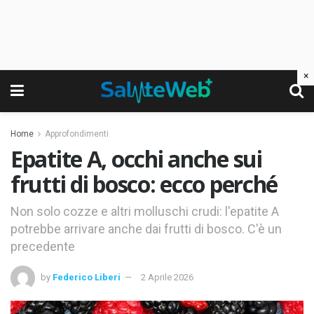
×
Home
Approfondimenti
Epatite A, occhi anche sui
frutti di bosco: ecco perché
Non solo cozze e altri molluschi crudi: l'epatite A
potrebbe arrivare anche dai frutti di bosco. C'è un
precedente
by
Federico Liberi
2 Aprile 2026