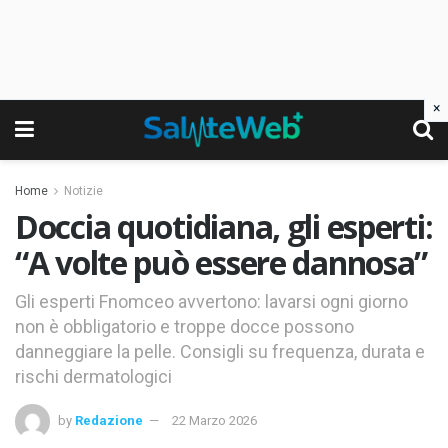
×
Home
Notizie
Doccia quotidiana, gli esperti:
“A volte può essere dannosa”
Gli esperti Fnomceo avvertono: lavarsi ogni giorno
non è obbligatorio e troppe docce possono
danneggiare la pelle. Consigli su frequenza, durata e
rischi dermatologici
by
Redazione
22 Marzo 2026