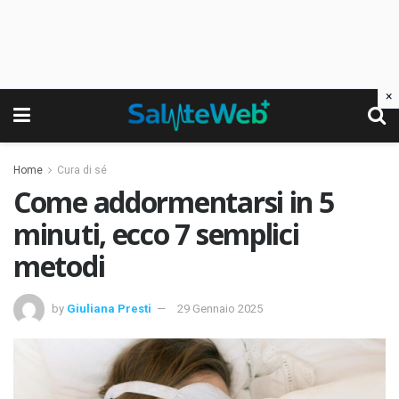
×
Home
Cura di sé
Come addormentarsi in 5
minuti, ecco 7 semplici
metodi
by
Giuliana Presti
29 Gennaio 2025