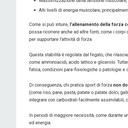
Massimizzazione della tensione muscolare, 
Alti livelli di energia muscolare, principalmen
Come si può intuire,
l’allenamento della forza 
possa ricorrere anche ad altre fonti, come i corpi
per supportare l’attività di forza.
Questa stabilità è regolata dal fegato, che rilasci
come amminoacidi, acido lattico e glicerolo. Tuttavi
fatica, condizioni para-fisiologiche o patologie e d
Di conseguenza, chi pratica sport di forza
non do
(come riso, pane, pasta, patate o patate dolci, gal
integrare con carboidrati facilmente assimilabili,
In periodi di maggiore necessità, come durante un
ed energia.