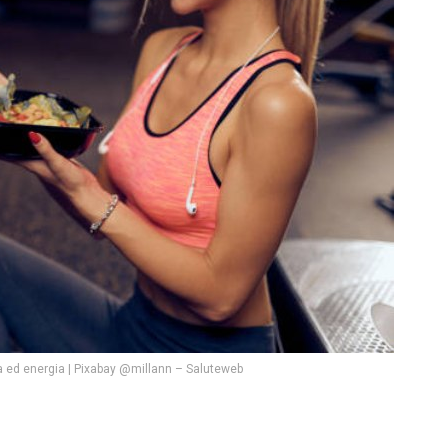
 ed energia | Pixabay @millann – Saluteweb