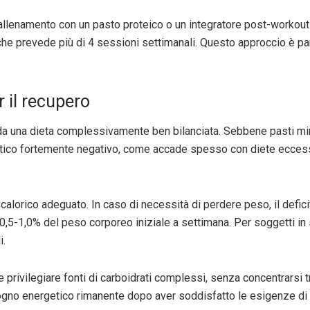
-allenamento con un pasto proteico o un integratore post-workout 
he prevede più di 4 sessioni settimanali. Questo approccio è pa
r il recupero
a una dieta complessivamente ben bilanciata. Sebbene pasti mir
etico fortemente negativo, come accade spesso con diete eccess
 calorico adeguato. In caso di necessità di perdere peso, il def
 0,5-1,0% del peso corporeo iniziale a settimana. Per soggetti in
i.
ile privilegiare fonti di carboidrati complessi, senza concentrarsi
isogno energetico rimanente dopo aver soddisfatto le esigenze di 