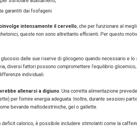
per stimolare adattamenti;
te garantiti dai fosfageni.
coinvolge intensamente il cervello
, che per funzionare al megli
 chetonici, queste non sono altrettanto efficienti. Per questo mot
a glucosio dalle sue riserve di glicogeno quando necessario e lo si
a, diversi fattori possono compromettere l’equilibrio glicemico, tr
ifferenze individuali.
vrebbe allenarsi a digiuno
. Una corretta alimentazione prevede
lette) per fornire energia adeguata. Inoltre, durante sessioni part
 come bevande maltodestriniche, gel o gallette.
 deficit calorico, è possibile includere stimolanti come la caffe