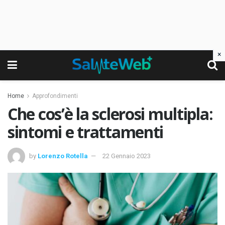
×
Home
Approfondimenti
Che cos’è la sclerosi multipla:
sintomi e trattamenti
by
Lorenzo Rotella
22 Gennaio 2023