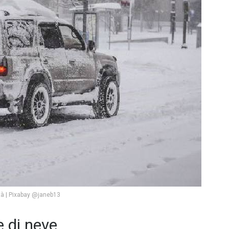
ttà | Pixabay @janeb13
e di neve