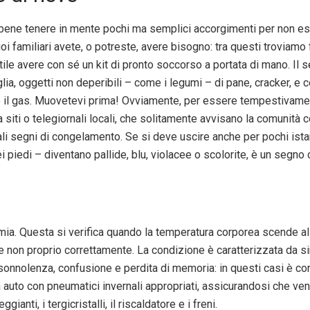
bene tenere in mente pochi ma semplici accorgimenti per non es
uoi familiari avete, o potreste, avere bisogno: tra questi troviamo
utile avere con sé un kit di pronto soccorso a portata di mano. Il
lia, oggetti non deperibili – come i legumi – di pane, cracker, e ce
o il gas. Muovetevi prima! Ovviamente, per essere tempestivame
 siti o telegiornali locali, che solitamente avvisano la comunità 
ali segni di congelamento. Se si deve uscire anche per pochi istant
dei piedi – diventano pallide, blu, violacee o scolorite, è un segno
mia. Questa si verifica quando la temperatura corporea scende al di
 non proprio correttamente. La condizione è caratterizzata da si
sonnolenza, confusione e perdita di memoria: in questi casi è cons
ia auto con pneumatici invernali appropriati, assicurandosi che ve
nti, i tergicristalli, il riscaldatore e i freni.