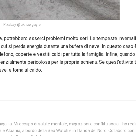
a | Pixabay @uknowgayle
, potrebbero esserci problemi molto seri. Le tempeste invernali 
n cui si perda energia durante una bufera di neve. In questo caso 
elefono, coperte e vestiti caldi per tutta la famiglia. Infine, quan
otenzialmente pericolosa per la propria schiena. Se quest’attività 
e, e torna al caldo.
gallia. Mi occupo di salute mentale, migrazioni e conflitti sociali: ho re
e Albania, a bordo della Sea Watch e in Irlanda del Nord. Collaboro con 