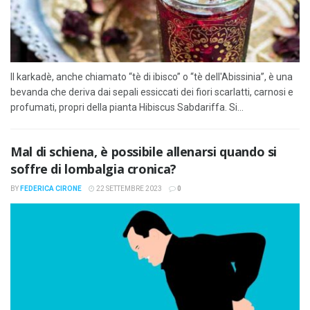
Il karkadè, anche chiamato “tè di ibisco” o “tè dell'Abissinia”, è una
bevanda che deriva dai sepali essiccati dei fiori scarlatti, carnosi e
profumati, propri della pianta Hibiscus Sabdariffa. Si...
Mal di schiena, è possibile allenarsi quando si
soffre di lombalgia cronica?
BY
FEDERICA CIRONE
22 SETTEMBRE 2023
0