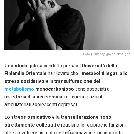
Foto | Pixabay @whoismargot
Uno studio pilota
condotto presso l’
Università della
Finlandia Orientale
ha rilevato che i
metaboliti legati allo
stress ossidativo
e la
transulfurazione del
metabolismo
monocarbonioso
sono associati a
una
storia di abusi sessuali o fisici
in pazienti
ambulatoriali adolescenti depressi.
Lo
stress ossidativo
e la
transulfurazione sono
strettamente collegati
e regolano le reciproche funzioni,
oltre a svolgere un ruolo nell’infiammazione, riconosciuta