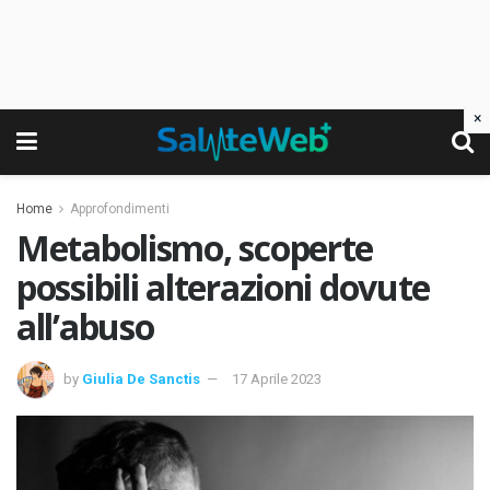
×
Home
Approfondimenti
Metabolismo, scoperte
possibili alterazioni dovute
all’abuso
by
Giulia De Sanctis
17 Aprile 2023