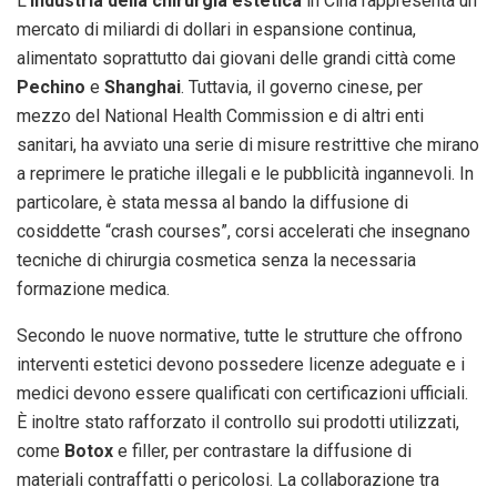
L’
industria della chirurgia estetica
in Cina rappresenta un
mercato di miliardi di dollari in espansione continua,
alimentato soprattutto dai giovani delle grandi città come
Pechino
e
Shanghai
. Tuttavia, il governo cinese, per
mezzo del National Health Commission e di altri enti
sanitari, ha avviato una serie di misure restrittive che mirano
a reprimere le pratiche illegali e le pubblicità ingannevoli. In
particolare, è stata messa al bando la diffusione di
cosiddette “crash courses”, corsi accelerati che insegnano
tecniche di chirurgia cosmetica senza la necessaria
formazione medica.
Secondo le nuove normative, tutte le strutture che offrono
interventi estetici devono possedere licenze adeguate e i
medici devono essere qualificati con certificazioni ufficiali.
È inoltre stato rafforzato il controllo sui prodotti utilizzati,
come
Botox
e filler, per contrastare la diffusione di
materiali contraffatti o pericolosi. La collaborazione tra