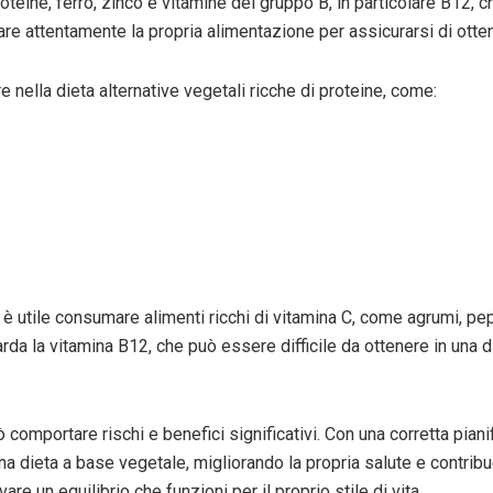
roteine, ferro, zinco e vitamine del gruppo B, in particolare B12,
re attentamente la propria alimentazione per assicurarsi di ottener
re nella dieta alternative vegetali ricche di proteine, come:
, è utile consumare alimenti ricchi di vitamina C, come agrumi, pepe
arda la vitamina B12, che può essere difficile da ottenere in una 
 comportare rischi e benefici significativi. Con una corretta pianif
 una dieta a base vegetale, migliorando la propria salute e contribu
re un equilibrio che funzioni per il proprio stile di vita.