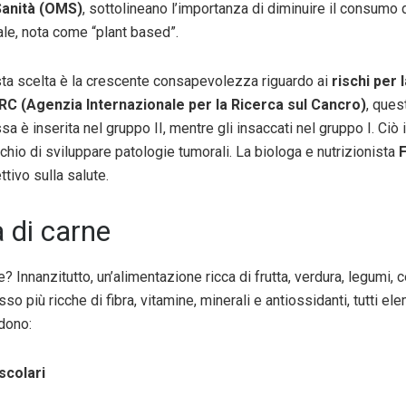
Sanità (OMS)
, sottolineano l’importanza di diminuire il consumo 
le, nota come “plant based”.
sta scelta è la crescente consapevolezza riguardo ai
rischi per 
RC (Agenzia Internazionale per la Ricerca sul Cancro)
, ques
ssa è inserita nel gruppo II, mentre gli insaccati nel gruppo I. C
chio di sviluppare patologie tumorali. La biologa e nutrizionista
F
tivo sulla salute.
a di carne
e? Innanzitutto, un’alimentazione ricca di frutta, verdura, legumi, c
so più ricche di fibra, vitamine, minerali e antiossidanti, tutti e
udono:
scolari