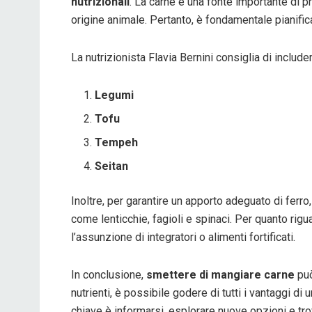
nutrizionali
. La carne è una fonte importante di p
origine animale. Pertanto, è fondamentale pianifica
La nutrizionista Flavia Bernini consiglia di include
Legumi
Tofu
Tempeh
Seitan
Inoltre, per garantire un apporto adeguato di ferro
come lenticchie, fagioli e spinaci. Per quanto rigu
l’assunzione di integratori o alimenti fortificati.
In conclusione,
smettere di mangiare carne
può
nutrienti, è possibile godere di tutti i vantaggi di
chiave è informarsi, esplorare nuove opzioni e trova