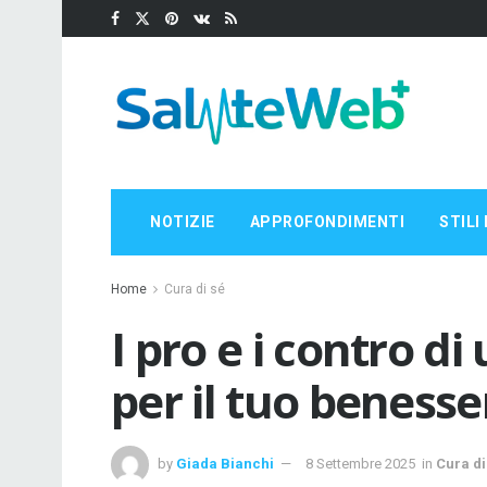
NOTIZIE
APPROFONDIMENTI
STILI 
Home
Cura di sé
I pro e i contro d
per il tuo benesse
by
Giada Bianchi
8 Settembre 2025
in
Cura di