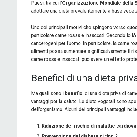
Paesi, tra cui l’
Organizzazione Mondiale della 
adottare una dieta prevalentemente a base vegeta
Uno dei principali motivi che spingono verso que
particolare carne rossa e insaccati. Secondo lo
IA
cancerogeni per l’uomo. In particolare, la carne ro
alimenti possa aumentare significativamente il ris
carne rossa e insaccati può avere un effetto protet
Benefici di una dieta priv
Ma quali sono i
benefici
di una dieta priva di carn
vantaggi per la salute. Le diete vegetali sono spes
dell’organismo. Alcuni dei principali vantaggi incl
Riduzione del rischio di malattie cardiova
Prevenzione del diabete di tipo 2