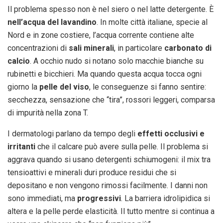
Il problema spesso non è nel siero o nel latte detergente. È
nell’acqua del lavandino
. In molte città italiane, specie al
Nord e in zone costiere, l’acqua corrente contiene alte
concentrazioni di
sali minerali
, in particolare
carbonato di
calcio
. A occhio nudo si notano solo macchie bianche su
rubinetti e bicchieri. Ma quando questa acqua tocca ogni
giorno la
pelle del viso
, le conseguenze si fanno sentire:
secchezza, sensazione che “tira”, rossori leggeri, comparsa
di impurità nella zona T.
I dermatologi parlano da tempo degli
effetti occlusivi e
irritanti
che il calcare può avere sulla pelle. Il problema si
aggrava quando si usano detergenti schiumogeni: il mix tra
tensioattivi e minerali duri produce residui che si
depositano e non vengono rimossi facilmente. I danni non
sono immediati, ma
progressivi
. La barriera idrolipidica si
altera e la pelle perde elasticità. Il tutto mentre si continua a