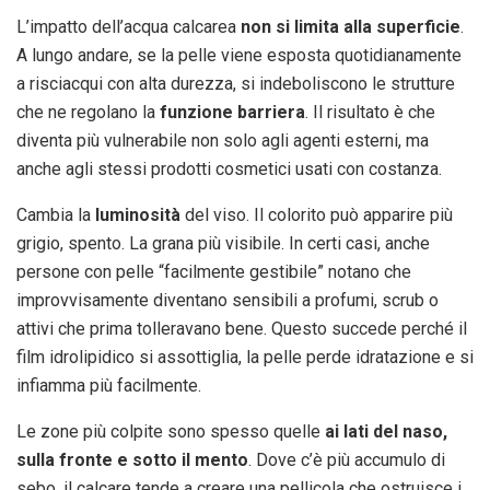
L’impatto dell’acqua calcarea
non si limita alla superficie
.
A lungo andare, se la pelle viene esposta quotidianamente
a risciacqui con alta durezza, si indeboliscono le strutture
che ne regolano la
funzione barriera
. Il risultato è che
diventa più vulnerabile non solo agli agenti esterni, ma
anche agli stessi prodotti cosmetici usati con costanza.
Cambia la
luminosità
del viso. Il colorito può apparire più
grigio, spento. La grana più visibile. In certi casi, anche
persone con pelle “facilmente gestibile” notano che
improvvisamente diventano sensibili a profumi, scrub o
attivi che prima tolleravano bene. Questo succede perché il
film idrolipidico si assottiglia, la pelle perde idratazione e si
infiamma più facilmente.
Le zone più colpite sono spesso quelle
ai lati del naso,
sulla fronte e sotto il mento
. Dove c’è più accumulo di
sebo, il calcare tende a creare una pellicola che ostruisce i