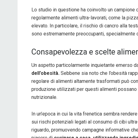
Lo studio in questione ha coinvolto un campione di
regolarmente alimenti ultra-lavorati, come la pizz
elevato. In particolare, il rischio di cancro alla
sono estremamente preoccupanti, specialmente con
Consapevolezza e scelte alimen
Un aspetto particolarmente inquietante emerso dalla
dell’obesità.
Sebbene sia noto che l’obesità rappr
regolare di alimenti altamente trasformati può co
produzione utilizzati per questi alimenti possano av
nutrizionale.
In un’epoca in cui la vita frenetica sembra render
sui rischi potenziali legati al consumo di cibi ultr
riguardo, promuovendo campagne informative che sen
piacere di
cucinare a casa, utilizzando ingredie