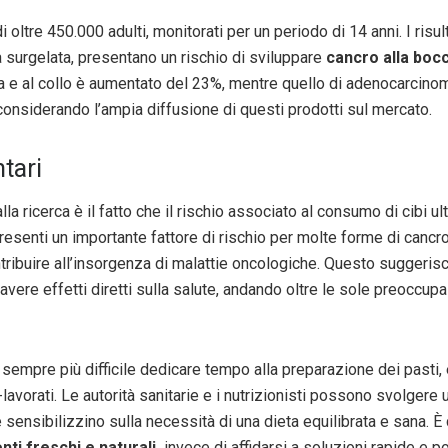
 oltre 450.000 adulti, monitorati per un periodo di 14 anni. I ris
a surgelata, presentano un rischio di sviluppare
cancro alla boc
 testa e al collo è aumentato del 23%, mentre quello di adenocarc
siderando l’ampia diffusione di questi prodotti sul mercato.
tari
 ricerca è il fatto che il rischio associato al consumo di cibi ult
esenti un importante fattore di rischio per molte forme di canc
ntribuire all’insorgenza di malattie oncologiche. Questo suggeris
ere effetti diretti sulla salute, andando oltre le sole preoccupazi
e sempre più difficile dedicare tempo alla preparazione dei pasti
a-lavorati. Le autorità sanitarie e i nutrizionisti possono svolger
sibilizzino sulla necessità di una dieta equilibrata e sana. È cr
nti freschi e naturali,
invece di affidarsi a soluzioni rapide e 