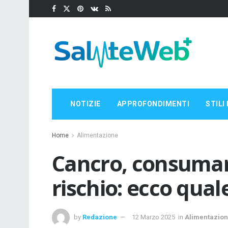
NOTIZIE
APPROFONDIMENTI
STILI 
Home
Alimentazione
Cancro, consumare
rischio: ecco qual
by
Redazione
12 Marzo 2025
in
Alimentazio