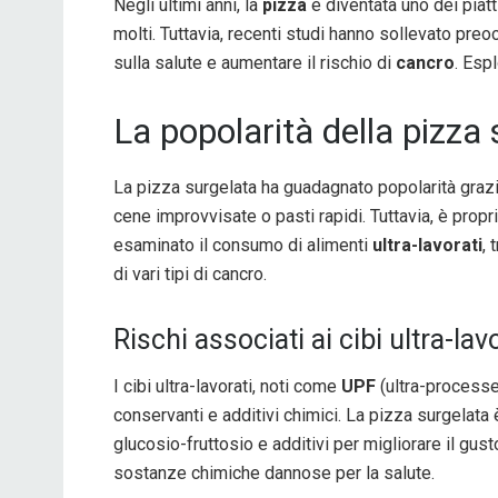
Negli ultimi anni, la
pizza
è diventata uno dei piatt
molti. Tuttavia, recenti studi hanno sollevato preo
sulla salute e aumentare il rischio di
cancro
. Esp
La popolarità della pizza
La pizza surgelata ha guadagnato popolarità grazi
cene improvvisate o pasti rapidi. Tuttavia, è pro
esaminato il consumo di alimenti
ultra-lavorati
, 
di vari tipi di cancro.
Rischi associati ai cibi ultra-lav
I cibi ultra-lavorati, noti come
UPF
(ultra-processed
conservanti e additivi chimici. La pizza surgelata
glucosio-fruttosio e additivi per migliorare il gu
sostanze chimiche dannose per la salute.