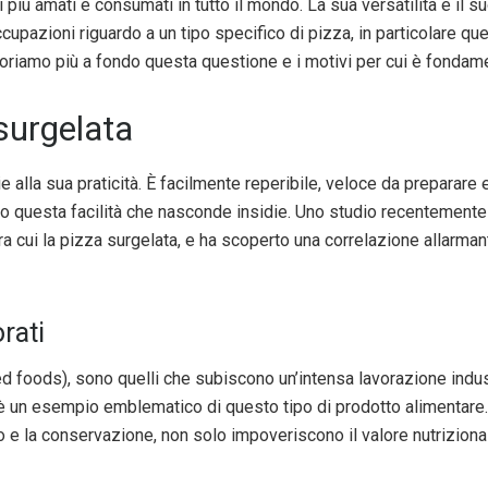
i più amati e consumati in tutto il mondo. La sua versatilità e il 
ccupazioni riguardo a un tipo specifico di pizza, in particolare qu
loriamo più a fondo questa questione e i motivi per cui è fonda
 surgelata
e alla sua praticità. È facilmente reperibile, veloce da preparar
prio questa facilità che nasconde insidie. Uno studio recentement
tra cui la pizza surgelata, e ha scoperto una correlazione allarman
orati
 foods), sono quelli che subiscono un’intensa lavorazione industr
 è un esempio emblematico di questo tipo di prodotto alimentare. 
sto e la conservazione, non solo impoveriscono il valore nutrizio