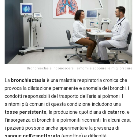
Bronchiectasie: riconoscere i sintomi e scoprire le migliori cure
La
bronchiectasia
è una malattia respiratoria cronica che
provoca la dilatazione permanente e anomala dei bronchi, i
condotti responsabili del trasporto dell’aria ai polmoni. I
sintomi più comuni di questa condizione includono una
tosse persistente
, la produzione quotidiana di
catarro
, e
l’insorgenza di bronchiti e polmoniti ricorrenti. In alcuni casi,
i pazienti possono anche sperimentare la presenza di
sangue nell’espettorato
(emoftoe) e difficoltà