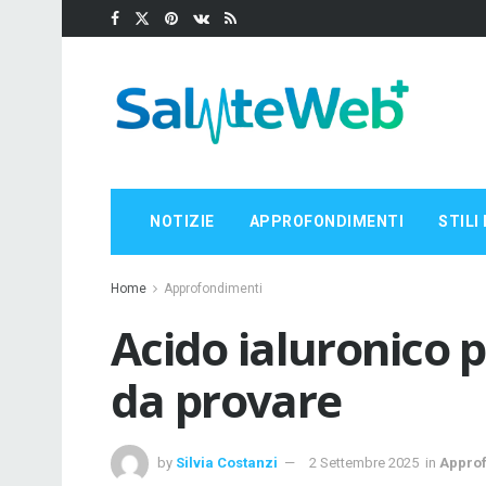
NOTIZIE
APPROFONDIMENTI
STILI 
Home
Approfondimenti
Acido ialuronico pe
da provare
by
Silvia Costanzi
2 Settembre 2025
in
Appro