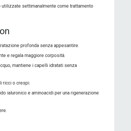
e utilizzate settimanalmente come trattamento
zon
’idratazione profonda senza appesantire.
ente e regala maggiore corposità.
quo, mantiene i capelli idratati senza
i ricci o crespi.
ido ialuronico e aminoacidi per una rigenerazione
ere.