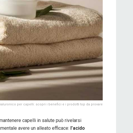
ialuronico per capelli: scopri i benefici e i prodotti top da provare
mantenere capelli in salute può rivelarsi
amentale avere un alleato efficace:
l’acido