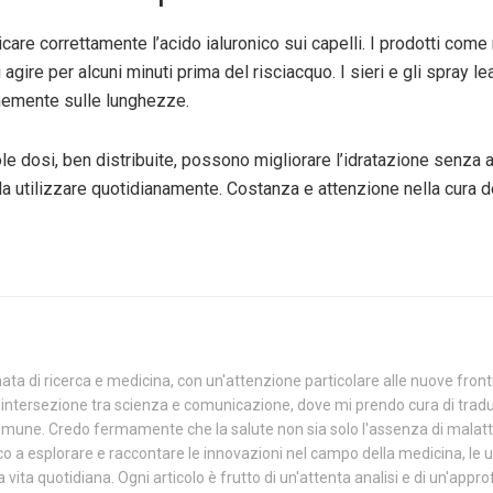
plicare correttamente l’acido ialuronico sui capelli. I prodotti c
agire per alcuni minuti prima del risciacquo. I sieri e gli spray 
rmemente sulle lunghezze.
e dosi, ben distribuite, possono migliorare l’idratazione senza ap
 utilizzare quotidianamente. Costanza e attenzione nella cura dei
ta di ricerca e medicina, con un'attenzione particolare alle nuove front
ll'intersezione tra scienza e comunicazione, dove mi prendo cura di trad
ore comune. Credo fermamente che la salute non sia solo l'assenza di malat
co a esplorare e raccontare le innovazioni nel campo della medicina, le ul
vita quotidiana. Ogni articolo è frutto di un'attenta analisi e di un'approf