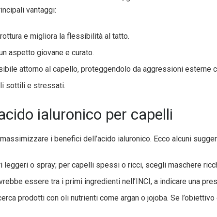
rincipali vantaggi:
 rottura e migliora la flessibilità al tatto.
 un aspetto giovane e curato.
visibile attorno al capello, proteggendolo da aggressioni esterne
i sottili e stressati.
acido ialuronico per capelli
assimizzare i benefici dell’acido ialuronico. Ecco alcuni suggeri
ieri leggeri o spray; per capelli spessi o ricci, scegli maschere ric
ovrebbe essere tra i primi ingredienti nell’INCI, a indicare una pre
 cerca prodotti con oli nutrienti come argan o jojoba. Se l’obiettivo