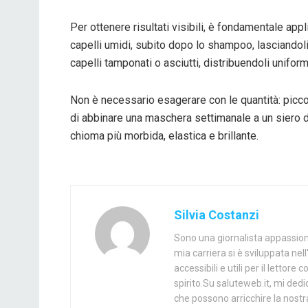
Per ottenere risultati visibili, è fondamentale ap
capelli umidi, subito dopo lo shampoo, lasciandoli 
capelli tamponati o asciutti, distribuendoli unifo
Non è necessario esagerare con le quantità: piccol
di abbinare una maschera settimanale a un siero da
chioma più morbida, elastica e brillante.
Silvia Costanzi
Sono una giornalista appassiona
mia carriera si è sviluppata ne
accessibili e utili per il lett
spirito.Su saluteweb.it, mi dedi
che possono arricchire la nostra 