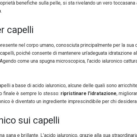
oprietà benefiche sulla pelle, si sta rivelando un vero toccasana 
.
r capelli
esente nel corpo umano, conosciuta principalmente per la sua cap
capelli, poiché consente di mantenere un’adeguata idratazione all’
. Agendo come una spugna microscopica, l’acido ialuronico cattura 
lli a base di acido ialuronico, alcune delle quali sono arricchite 
to finale è sempre lo stesso:
ripristinare l’idratazione
, migliora
uronico è diventato un ingrediente imprescindibile per chi deside
nico sui capelli
a sana e brillante. L’acido ialuronico, grazie alla sua straordinari